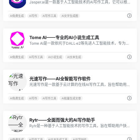
Jasper.ai是一款基于人工智能技术的AI写作工具，它可以根据用户输入的文字和需求，自动生成符合要求的文章、文案和图片。
AI免费生成
AI写作
AI写作工具
AI文字生成图
8
Tome AI——专业的AI小说生成工具
Tome AI是一款依托于DALL·e2等先进人工智能技术，专为创意和故事性探索设计的工具。它能够在几秒钟内，根据您输入的提示，生成完整的叙述，帮助您解锁最佳作品的创作灵感。
AI免费生成
AI写作工具
AI小说生成
AI文本生成
32
光速写作——AI全智能写作软件
光速写作是一款基于云计算的在线AI写作工具，旨在帮助用户快速创作高质量的文章。
AI免费生成
AI写作
AI写作工具
AI批量生成文章
0
Rytr——全面而强大的AI写作助手
Rytr是一种基于人工智能技术的写作工具，旨在帮助用户快速、轻松地创建高质量、独特的内容。它适用于各种场景，包括社交媒体、营销、新闻报道、产品描述等。
AI免费生成
AI写作工具
AI文本生成工具
AI文案创作