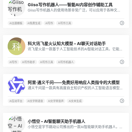
13
Giiso写作机器人——智能AI内容创作辅助工具
Giiso写作机器人的使用场景非常广泛，可以应用于各种文章、新闻、广告、策划、小说、论文等领域。无论是在自媒体、企业宣传、教育、科技、医疗等行业，还是在日常生活中，Giiso写作机器人都能为用户提供高效便捷的写作支持。
AI主题模板
AI免费生成
AI写作
AI写作工具
17
科大讯飞星火认知大模型 – AI聊天对话助手
讯飞星火是一款基于人工智能技术的AI智能对话工具，它能够实现自然语言处理、语音识别、语义理解等功能，为用户提供更加智能化、个性化的服务。
AI写作
AI写作助手
AI写作工具
AI写作机器人
27
阿里·通义千问——免费好用响应人类指令的大模型
通义千问是一款具有高度自主知识产权的人工智能语言模型，具有强大的语言处理能力
AI互动平台
AI文字转语音
AI文字转音声
AI文本生成
10
小悟空 – AI智能聊天助手机器人
小悟空是字节跳动公司推出的一款AI智能聊天助手机器人，内置了多种AI工具，可以帮助你完成各种任务，例如查询天气、看新闻等。