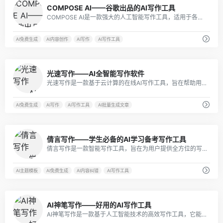
7
COMPOSE AI——谷歌出品的AI写作工具
COMPOSE AI是一款强大的人工智能写作工具，适用于各种场景和领域，可以帮助用户快速生成高质量的文章和内容，提高工作效率和质量。
AI免费生成
AI内容创作
AI写作
AI写作工具
32
光速写作——AI全智能写作软件
光速写作是一款基于云计算的在线AI写作工具，旨在帮助用户快速创作高质量的文章。
AI免费生成
AI写作
AI写作工具
AI批量生成文章
1
倩言写作——学生必备的AI学习备考写作工具
倩言写作是一款智能写作工具，旨在为用户提供全方位的写作辅助。它支持大中小学中英文作文素材、语法纠错润色、论文批改写作、托福及考研四六级作文真题提高。
AI主题模板
AI免费生成
AI内容纠错
AI写作工具
13
AI神笔写作——好用的AI写作工具
AI神笔写作是一款基于人工智能技术的高效写作工具，它能够帮助用户快速生成各种类型的文本内容，包括论文选题、开题报告、论文大纲、论文全文、各类社交媒体、发言稿、方案、作文、项目文档、长篇小说等。