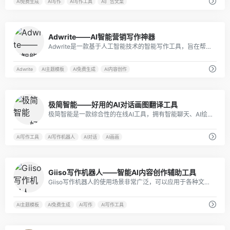
AI免费生成
AI写作
AI写作工具
AI广告文案
9
Adwrite——AI智能营销写作神器
Adwrite是一款基于人工智能技术的智能写作工具，旨在帮助用户撰写出吸引人的文案。它能够自动生成多种场景下的文案，从而大大减轻了写作的工作量。
Adwrite
AI主题模板
AI免费生成
AI内容创作
10
极简智能——好用的AI对话画图翻译工具
极简智能是一款综合性的在线AI工具，拥有智能聊天、AI绘画、创作、编写、翻译、写代码等多种功能。
AI写作工具
AI写作机器人
AI对话
AI画画
13
Giiso写作机器人——智能AI内容创作辅助工具
Giiso写作机器人的使用场景非常广泛，可以应用于各种文章、新闻、广告、策划、小说、论文等领域。无论是在自媒体、企业宣传、教育、科技、医疗等行业，还是在日常生活中，Giiso写作机器人都能为用户提供高效便捷的写作支持。
AI主题模板
AI免费生成
AI写作
AI写作工具