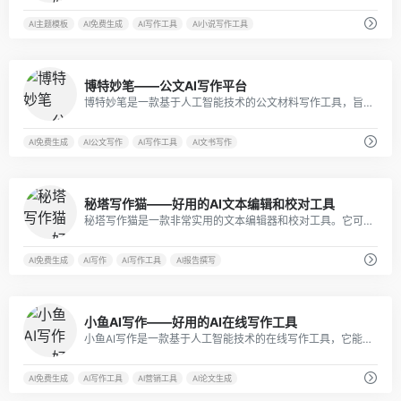
AI主题模板
AI免费生成
AI写作工具
AI小说写作工具
8
博特妙笔——公文AI写作平台
博特妙笔是一款基于人工智能技术的公文材料写作工具，旨在帮助公职人员快速、准确地完成法定性、事务性、规范性公文以及其他各类材料的创作。
AI免费生成
AI公文写作
AI写作工具
AI文书写作
6
秘塔写作猫——好用的AI文本编辑和校对工具
秘塔写作猫是一款非常实用的文本编辑器和校对工具。它可以帮助用户快速创建和编辑文档，同时还提供了一系列特色功能，如文本校对、翻译、语音输入等，让用户的写作更加高效、准确。
AI免费生成
AI写作
AI写作工具
AI报告撰写
2
小鱼AI写作——好用的AI在线写作工具
小鱼AI写作是一款基于人工智能技术的在线写作工具，它能够根据用户输入的关键词或主题，自动生成高质量的原创文章，极大提高了内容创作效率。
AI免费生成
AI写作工具
AI营销工具
AI论文生成