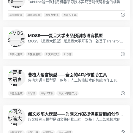
TabNine是一款利用机器学习技术实现智能代码补全的编辑器插件，这款在线AI工具的开发背景源于当前计算机技术的快速发展和人们对高效、便捷的编程工具的需求。
ai代码管理
AI代码补全
AI免费生成
AI写作工具
2
MOSS——复旦大学出品预训练语言模型
MOSS（复旦大模型）是复旦大学开发的一款基于Transformer结构的预训练语言模型。它具有多种功能和特色，旨在为不同领域的用户提供智能化的语言处理服务。
AI代码生成
AI免费生成
AI关系提取
AI写作
1
曹植大语言模型——全面的AI写作辅助工具
曹植大语言模型是一款基于人工智能技术的智能写作工具，旨在为用户提供全方位的写作辅助和支持。
AI免费生成
AI写作
AI写作工具
AI文本审查工具
3
阅文妙笔大模型——为网文作家提供更智能的创作工具
阅文妙笔大模型是阅文集团推出的一款基于人工智能技术的语言模型，旨在为网络文学作家提供更加智能、高效的创作辅助工具。
AI写作工具
AI写小说
AI写网文
AI文本修改