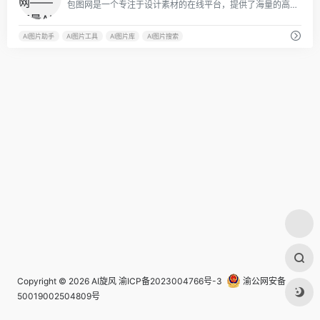
包图网是一个专注于设计素材的在线平台，提供了海量的高质量设计素材，包括图片、视频、音频、字体等。该网站的特色在于其强大的AI设计素材功能，能够根据用户的需求智能推荐合适的设计素材，并提供多种设计风格和主题供用户选择。
AI图片助手
AI图片工具
AI图片库
AI图片搜索
Copyright © 2026
AI旋风
渝ICP备2023004766号-3
渝公网安备
50019002504809号