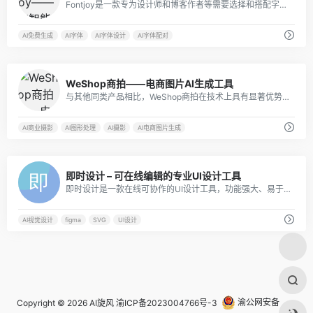
Fontjoy是一款专为设计师和博客作者等需要选择和搭配字体的用户设计的工具。其主要功能包括提供广泛的字体选择、自动推荐字体搭配、实时预览字体组合效果、自定义字体选项以及导出和分享字体组合。
AI免费生成
AI字体
AI字体设计
AI字体配对
8
WeShop商拍——电商图片AI生成工具
与其他同类产品相比，WeShop商拍在技术上具有显著优势。它以Stable Diffusion为底层模型，融合了多个AI大模型，通过蘑菇街多年电商经验预制了“咒语”，从而在具体的电商商品图生成场景中具有更好的应用效果。
AI商业摄影
AI图形处理
AI摄影
AI电商图片生成
0
即时设计 – 可在线编辑的专业UI设计工具
即时设计是一款在线可协作的UI设计工具，功能强大、易于使用，适用于各种UI设计需求。
AI视觉设计
figma
SVG
UI设计
Copyright © 2026
AI旋风
渝ICP备2023004766号-3
渝公网安备