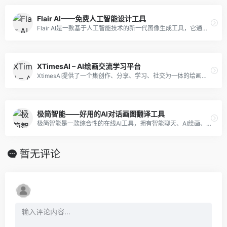
Flair AI——免费人工智能设计工具
Flair AI是一款基于人工智能技术的新一代图像生成工具，它通过先进的算法和模型，能够快速、高效地创建出高质量、有创意和吸引人的图像，帮助用户解决在品牌营销、产品展示、内容创作等方面的需求。
XTimesAI – AI绘画交流学习平台
XtimesAI提供了一个集创作、分享、学习、社交为一体的绘画艺术平台，让用户可以通过AI技术和绘画工具，发挥自己的创意和想象力，创作出独具特色的艺术作品。
极简智能——好用的AI对话画图翻译工具
极简智能是一款综合性的在线AI工具，拥有智能聊天、AI绘画、创作、编写、翻译、写代码等多种功能。
暂无评论