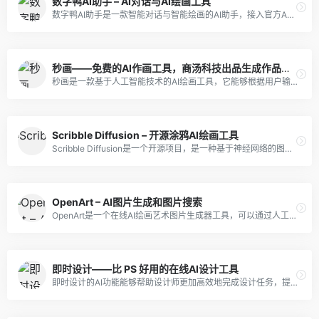
数字鸭AI助手 – AI对话与AI绘画工具
数字鸭AI助手是一款智能对话与智能绘画的AI助手，接入官方API和官方midjourney最新版本模型。
秒画——免费的AI作画工具，商汤科技出品生成作品超快！
秒画是一款基于人工智能技术的AI绘画工具，它能够根据用户输入的文字描述，快速生成具有丰富细节和多种绘画风格的图片。
Scribble Diffusion – 开源涂鸦AI绘画工具
Scribble Diffusion是一个开源项目，是一种基于神经网络的图像处理技术，可以接收用户提供的手绘草图或文字，将其转化为精细图像。
OpenArt – AI图片生成和图片搜索
OpenArt是一个在线AI绘画艺术图片生成器工具，可以通过人工智能来创造、编辑和搜索图像。
即时设计——比 PS 好用的在线AI设计工具
即时设计的AI功能能够帮助设计师更加高效地完成设计任务，提高了设计效率和品质。无论是初学者还是专业设计师，都能够通过即时设计的AI功能快速完成设计任务。